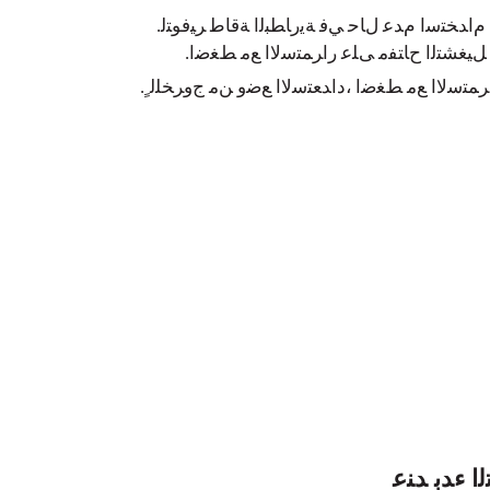
ﻡﺍﺪﺨﺘﺳﺍ ﻡﺪﻋ ﻝﺎﺣ ﻲﻓ ﺔﻳﺭﺎﻄﺒﻟﺍ ﺔﻗﺎﻃ ﺮﻴﻓﻮﺘﻟ