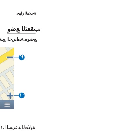
ﺔﺣﻼﻤﻟﺍ ﺯﺎﻬﺟ
ﺐﻘﻌﺘﻟﺍ ﻊﺿﻭ
:ﺔﻴﻟﺎﺘﻟﺍ ﺕﺎﻣﻮﻠﻌﻤﻟﺍ ﺽﺮﻌﺗﻭ GPS ﻊﺿ
٩
١٠
ﺔﻴﻟﺎﺤﻟﺍ ﺔﻋﺮﺴﻟﺍ .١