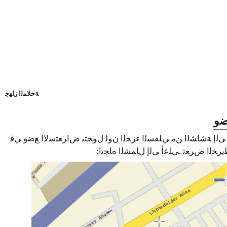
ﺔﺣﻼﻤﻟﺍ ﺯﺎﻬﺟ
ﺿﻭ
ﺍ ﻰﻟﺇ ﺔﺷﺎﺸﻟﺍ ﻦﻣ ﻲﻠﻔﺴﻟﺍ ءﺰﺠﻟﺍ ﻥﻮﻟ ﻝﻮﺤﺘﻳ ﺽﺍﺮﻌﺘﺳﻻﺍ ﻊﺿﻭ ﻲﻓ
ﻄﻳﺮﺨﻟﺍ ﺽﺮﻌﺗ .ﻰﻠﻋﺃ ﻰﻟﺇ ﻝﺎﻤﺸﻟﺍ ﻩﺎﺠﺗﺍ