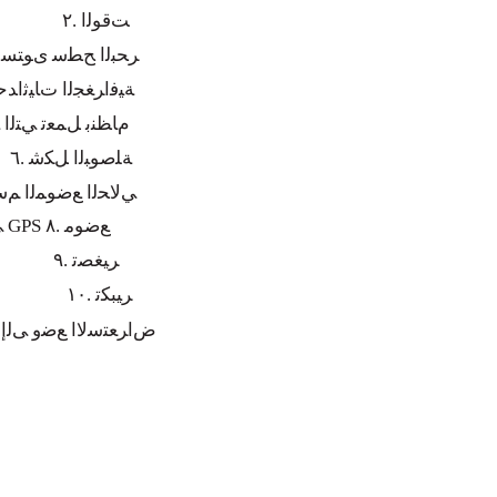
ﺖﻗﻮﻟﺍ .٢
ﺮﺤﺒﻟﺍ ﺢﻄﺳ ﻯﻮﺘﺴﻣ ﻕ
ﺔﻴﻓﺍﺮﻐﺠﻟﺍ ﺕﺎﻴﺛﺍﺪﺣﻹ
ﺯﺎﻬﺠﻟﺍ ﺎﻬﺑ ﻞﺼﺘﻳ ﻲﺘﻟﺍ GPS ﻡﺎﻈ
ﺔﻠﺻﻮﺒﻟﺍ ﻞﻜﺷ .٦
ﻲﻟﺎﺤﻟﺍ ﻊﺿﻮﻤﻟﺍ ﻢﺳﺍ 
ﻲﻟﺎﺤﻟﺍ GPS ﻊﺿﻮﻣ .٨
ﺮﻴﻐﺼﺗ .٩
ﺮﻴﺒﻜﺗ .١٠
.ﺽﺍﺮﻌﺘﺳﻻﺍ ﻊﺿﻭ ﻰﻟﺇ 