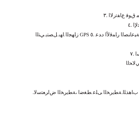
ﻮﻓ ﻉﺎﻔﺗﺭﻻﺍ .٣
ﺍ .٤
ﻨﺑ ﻞﻤﻌﺗ ﻲﺘﻟﺍ ﺔﻴﻋﺎﻨﺼﻟﺍ ﺭﺎﻤﻗﻷﺍ ﺩﺪﻋ .٥
.٧
ﺏﺎﻫﺬﻠﻟ ﺔﻄﻳﺮﺨﻟﺍ ﻰﻠﻋ ﻂﻐﺿﺍ ،ﺔﻄﻳﺮﺨﻟﺍ ﺽﺍﺮﻌﺘﺳﻻ