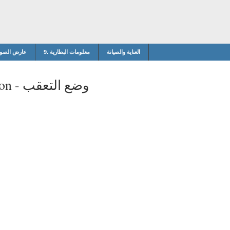
العناية والصيانة
9. معلومات البطارية
8. عارض الصو
وضع التعقب
on -