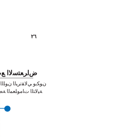
٢٦
ﺽﺍﺮﻌﺘﺳﻻﺍ ﻊ
ﻥﻮﻜﻳﻭ ﻲﻟﺎﻘﺗﺮﺒﻟﺍ ﻥﻮﻠﻟ
:ﺔﻴﻟﺎﺘﻟﺍ ﺕﺎﻣﻮﻠﻌﻤﻟﺍ ﺔ