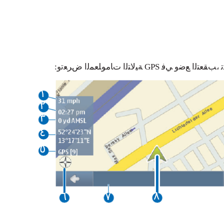
ﻮﻣ ﺔﻄﻳﺮﺨﻟﺍ ﻊﺒﺘﺗ ،ﺐﻘﻌﺘﻟﺍ ﻊﺿﻭ ﻲﻓ
١
٢
٣
٤
٥
٨
٦
٧