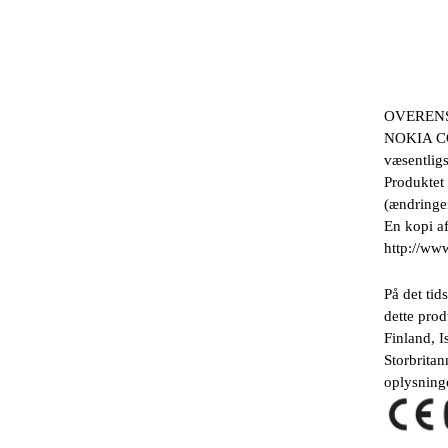
OVEREN
NOKIA COR
væsentligs
Produktet
(ændringer
En kopi a
http://ww
På det ti
dette prod
Finland, 
Storbritan
oplysning