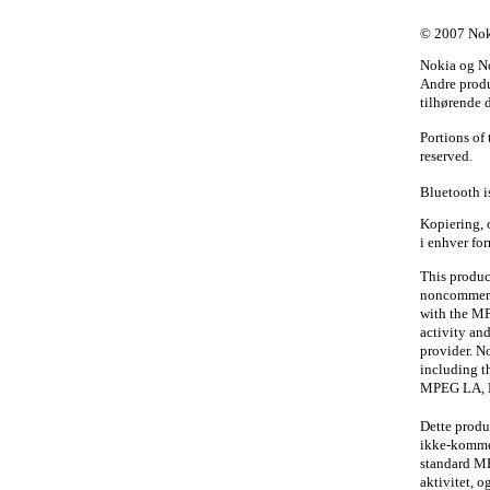
© 2007 Noki
Nokia og No
Andre produ
tilhørende d
Portions of
reserved.
Bluetooth i
Kopiering, o
i enhver for
This produc
noncommerci
with the MP
activity an
provider. No
including t
MPEG LA, L
Dette produ
ikke-komme
standard MP
aktivitet, o