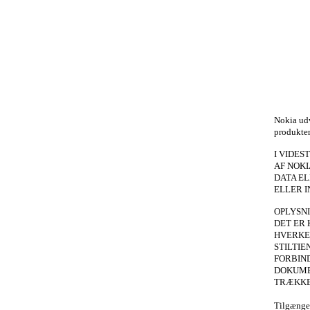
Nokia udv
produkter
I VIDES
AF NOK
DATA E
ELLER I
OPLYSN
DET ER 
HVERKEN
STILTIE
FORBIN
DOKUME
TRÆKKE
Tilgængel