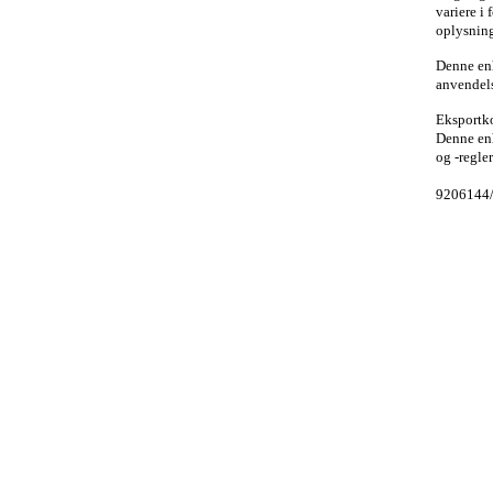
variere i 
oplysning
Denne enh
anvendelse
Eksportk
Denne enh
og -regle
9206144/