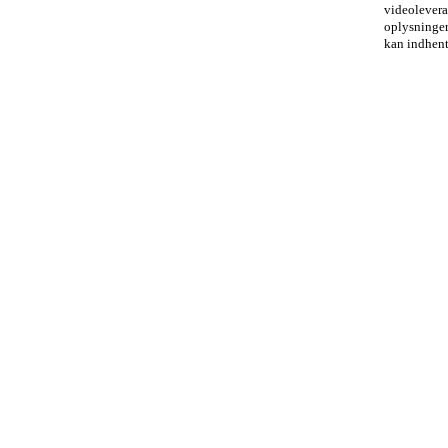
videoleveran
oplysninger
kan indhen