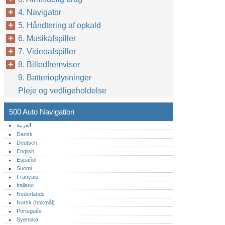
4. Navigator
5. Håndtering af opkald
6. Musikafspiller
7. Videoafspiller
8. Billedfremviser
9. Batterioplysninger
Pleje og vedligeholdelse
500 Auto Navigation
العربية
Dansk
Deutsch
English
Español
Suomi
Français
Italiano
Nederlands
Norsk (bokmål)‎
Português‎
Svenska