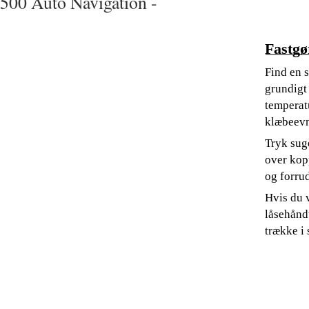
500 Auto Navigation -
Fastgø
Find en 
grundigt
temperat
klæbeev
Tryk sug
over kop
og forrud
Hvis du 
låsehånd
trække i