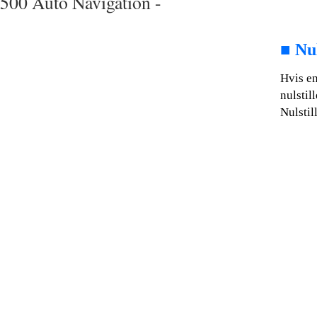
500 Auto Navigation -
■
Nul
Hvis en
nulstil
Nulstil