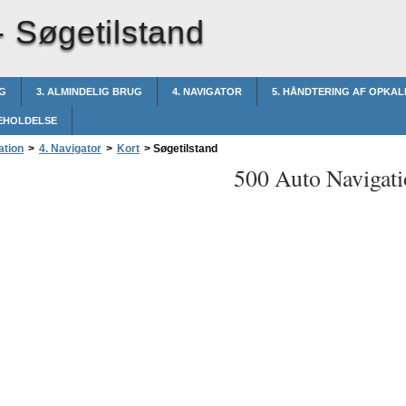
-
Søgetilstand
NG
3. ALMINDELIG BRUG
4. NAVIGATOR
5. HÅNDTERING AF OPKAL
GEHOLDELSE
ation
>
4. Navigator
>
Kort
>
Søgetilstand
500 Auto Navigati