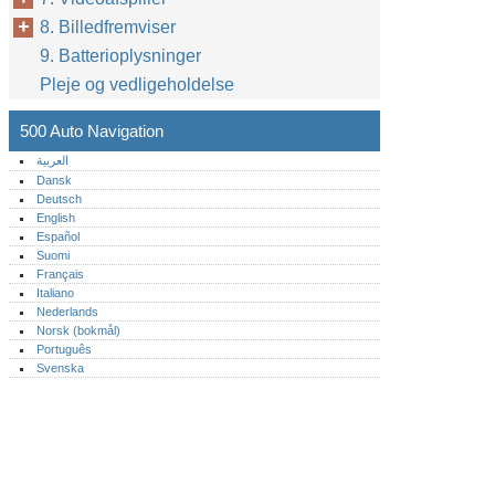
8. Billedfremviser
9. Batterioplysninger
Pleje og vedligeholdelse
500 Auto Navigation
العربية
Dansk
Deutsch
English
Español
Suomi
Français
Italiano
Nederlands
Norsk (bokmål)‎
Português‎
Svenska