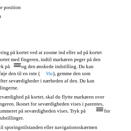
e position
n
ing på kortet ved at zoome ind eller ud på kortet
kortet med fingeren, indtil markøren peger på den
yk på
og den ønskede indstilling. Du kan
øje den til en rute (
Via
), gemme den som
fter seværdigheder i nærheden af den. Du kan
lingerne.
eværdighed på kortet, skal du flytte markøren over
geren. Ikonet for seværdigheden vises i parentes,
ummeret på seværdigheden vises. Tryk på
for
ndstillinger.
til sporingstilstanden eller navigationsskærmen