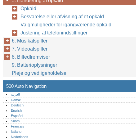
5. Håndtering af opkald
Opkald
Besvarelse eller afvisning af et opkald
Valgmuligheder for igangværende opkald
Justering af telefonindstillinger
6. Musikafspiller
7. Videoafspiller
8. Billedfremviser
9. Batterioplysninger
Pleje og vedligeholdelse
500 Auto Navigation
العربية
Dansk
Deutsch
English
Español
Suomi
Français
Italiano
Nederlands