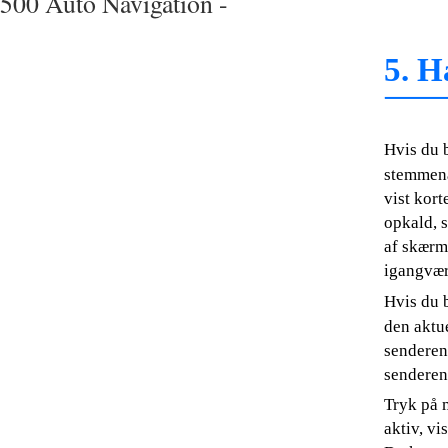
500 Auto Navigation -
5. H
Hvis du 
stemmenav
vist kor
opkald, 
af skærm
igangvær
Hvis du 
den aktue
senderen 
senderen 
Tryk på m
aktiv, vi