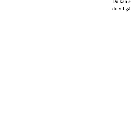
Du kan sø
du vil gå