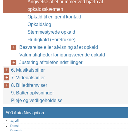
Angivelse af et nummer ved hjælp af
opkaldsskærmen
Opkald til en gemt kontakt
Opkaldslog
Stemmestyrede opkald
Hurtigkald (Foretrukne)
Besvarelse eller afvisning af et opkald
Valgmuligheder for igangværende opkald
Justering af telefonindstillinger
6. Musikafspiller
7. Videoafspiller
8. Billedfremviser
9. Batterioplysninger
Pleje og vedligeholdelse
500 Auto Navigation
العربية
Dansk
Deutsch