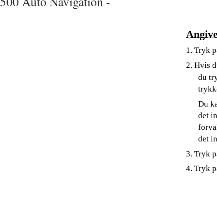
500 Auto Navigation -
Angive
1. Tryk 
2. Hvis 
du tr
trykk
Du ka
det i
forva
det i
3. Tryk p
4. Tryk p