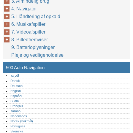
3. Almindelig brug
4. Navigator
5. Håndtering af opkald
6. Musikafspiller
7. Videoafspiller
8. Billedfremviser
9. Batterioplysninger
Pleje og vedligeholdelse
500 Auto Navigation
العربية
Dansk
Deutsch
English
Español
Suomi
Français
Italiano
Nederlands
Norsk (bokmål)‎
Português‎
Svenska