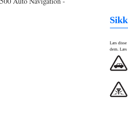
500 Auto Navigation -
Sikk
Læs disse 
dem. Læs h