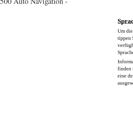
500 Auto Navigation -
Spra
Um die 
tippen 
verfügb
Sprach
Informa
finden 
eine de
ausgew