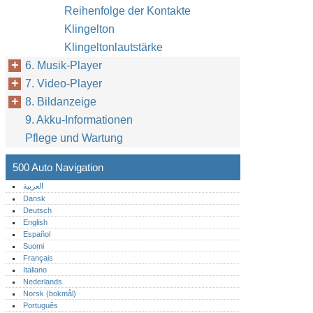
Reihenfolge der Kontakte
Klingelton
Klingeltonlautstärke
6. Musik-Player
7. Video-Player
8. Bildanzeige
9. Akku-Informationen
Pflege und Wartung
500 Auto Navigation
العربية
Dansk
Deutsch
English
Español
Suomi
Français
Italiano
Nederlands
Norsk (bokmål)‎
Português‎