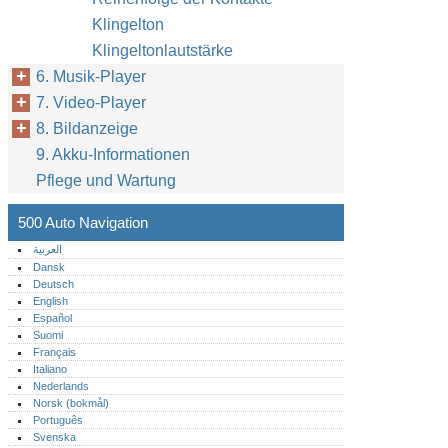
Klingelton
Klingeltonlautstärke
6. Musik-Player
7. Video-Player
8. Bildanzeige
9. Akku-Informationen
Pflege und Wartung
500 Auto Navigation
العربية
Dansk
Deutsch
English
Español
Suomi
Français
Italiano
Nederlands
Norsk (bokmål)‎
Português‎
Svenska