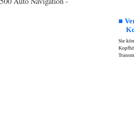
500 Auto Navigation -
■
Ve
Ko
Sie kö
Kopfhö
Transmi