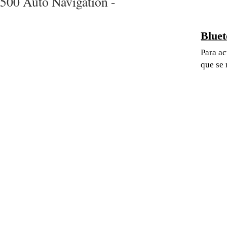
500 Auto Navigation -
Bluet
Para ac
que se 