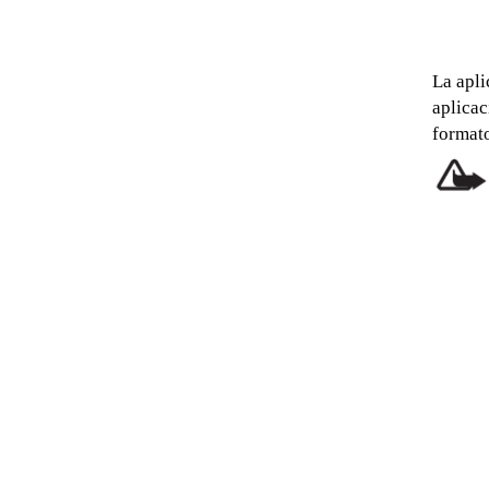
La apl
aplicac
format