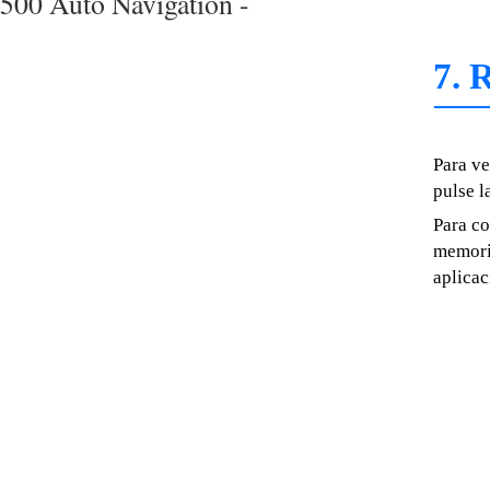
500 Auto Navigation -
7. 
Para ve
pulse l
Para co
memoria
aplicac