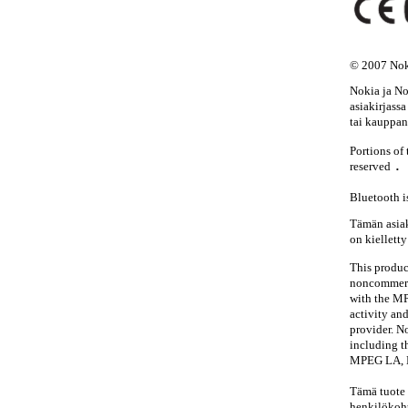
© 2007 Noki
Nokia ja No
asiakirjass
tai kauppan
Portions of
.
reserved
Bluetooth i
Tämän asiak
on kiellett
This produc
noncommerci
with the MP
activity an
provider. No
including t
MPEG LA, L
Tämä tuote 
henkilökoht