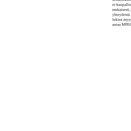
ei-kaupalli
mukaisesti,
yhteydessä.
lukien myyn
antaa MPEG