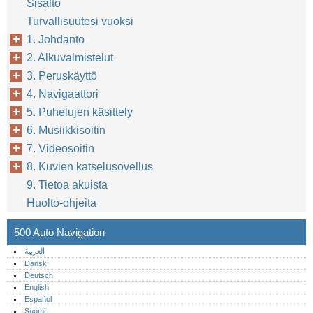
Sisältö
Turvallisuutesi vuoksi
1. Johdanto
2. Alkuvalmistelut
3. Peruskäyttö
4. Navigaattori
5. Puhelujen käsittely
6. Musiikkisoitin
7. Videosoitin
8. Kuvien katselusovellus
4
9. Tietoa akuista
Huolto-ohjeita
500 Auto Navigation
العربية
Dansk
Deutsch
English
Español
Suomi