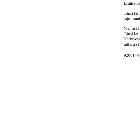
Lisätieto
Tämä lait
rajoittami
Vientisää
Tämä lait
Yhdysvalt
tällaisia 
9206144 /