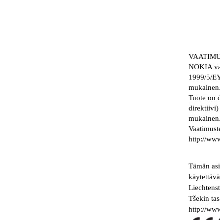
VAATIM
NOKIA vaku
1999/5/EY 
mukainen
Tuote on 
direktiivi)
mukainen
Vaatimust
http://ww
Tämän asia
käytettävä
Liechtenst
Tšekin tas
http://ww