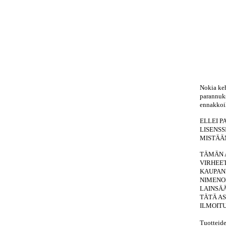
Nokia keh
parannuks
ennakkoi
ELLEI P
LISENSS
MISTÄÄN
TÄMÄN A
VIRHEE
KAUPAN
NIMENO
LAINSÄ
TÄTÄ AS
ILMOITU
Tuotteide