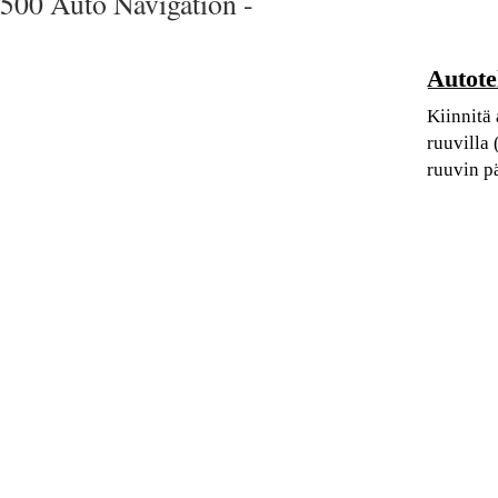
500 Auto Navigation -
Autote
Kiinnitä 
ruuvilla 
ruuvin pä