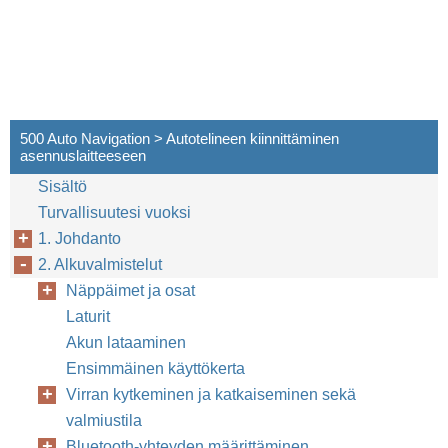
500 Auto Navigation > Autotelineen kiinnittäminen
asennuslaitteeseen
Sisältö
Turvallisuutesi vuoksi
1. Johdanto
2. Alkuvalmistelut
Näppäimet ja osat
Laturit
Akun lataaminen
Ensimmäinen käyttökerta
Virran kytkeminen ja katkaiseminen sekä
valmiustila
Bluetooth-yhteyden määrittäminen