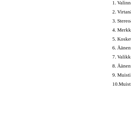
1. Valin
2. Virta
3. Stereo
4. Merkk
5. Koske
6. Ääne
7. Valik
8. Äänen
9. Muisti
10.Muist