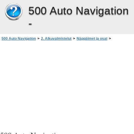
500 Auto Navigation
-
500 Auto Navigation
>
2. Alkuvalmistelut
>
Näppäimet ja osat
>
Näkymä edestä, oikealta sivulta ja päältä