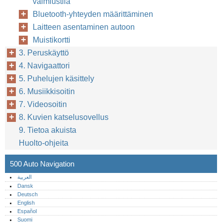
valmiustila
Bluetooth-yhteyden määrittäminen
Laitteen asentaminen autoon
Muistikortti
3. Peruskäyttö
4. Navigaattori
5. Puhelujen käsittely
6. Musiikkisoitin
7. Videosoitin
8. Kuvien katselusovellus
9. Tietoa akuista
Huolto-ohjeita
500 Auto Navigation
العربية
Dansk
Deutsch
English
Español
Suomi