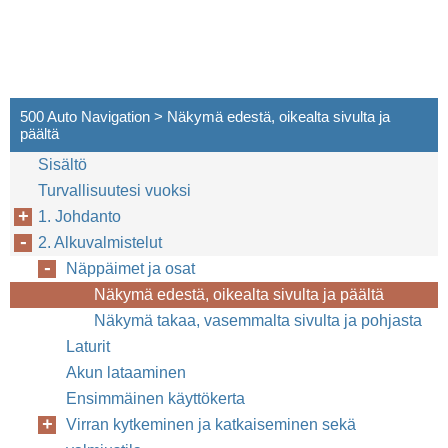
500 Auto Navigation > Näkymä edestä, oikealta sivulta ja
päältä
Sisältö
Turvallisuutesi vuoksi
1. Johdanto
2. Alkuvalmistelut
Näppäimet ja osat
Näkymä edestä, oikealta sivulta ja päältä
Näkymä takaa, vasemmalta sivulta ja pohjasta
Laturit
Akun lataaminen
Ensimmäinen käyttökerta
Virran kytkeminen ja katkaiseminen sekä