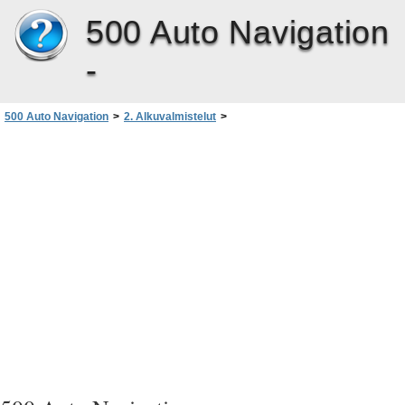
500 Auto Navigation
-
500 Auto Navigation
>
2. Alkuvalmistelut
>
Virran kytkeminen ja katkaiseminen sekä valmiustila
>
Bluetooth-yhteyden muodostaminen käynnistettäessä