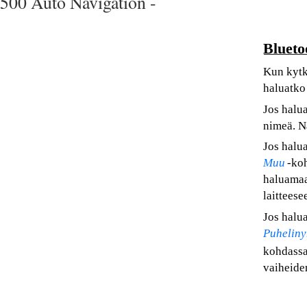
500 Auto Navigation -
Blueto
Kun kytke
haluatko
Jos halu
nimeä. N
Jos halu
Muu
-ko
haluamaas
laitteese
Jos halu
Puheliny
kohdassa
vaiheide