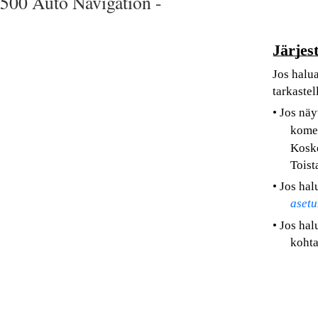
500 Auto Navigation -
Järjes
Jos halua
tarkastel
• Jos näy
komen
Koske
Toist
• Jos hal
asetu
• Jos hal
kohta