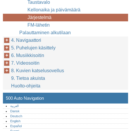
Taustavalo
Kellonaika ja päivämäärä
Järjestelmä
FM-lähetin
Palauttaminen alkutilaan
4. Navigaattori
5. Puhelujen käsittely
6. Musiikkisoitin
7. Videosoitin
8. Kuvien katselusovellus
9. Tietoa akuista
Huolto-ohjeita
500 Auto Navigation
العربية
Dansk
Deutsch
English
Español