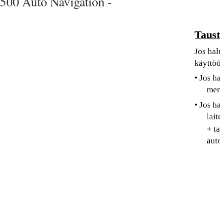
500 Auto Navigation -
Taust
Jos hal
käyttöö
• Jos h
mer
• Jos h
lait
+
t
aut