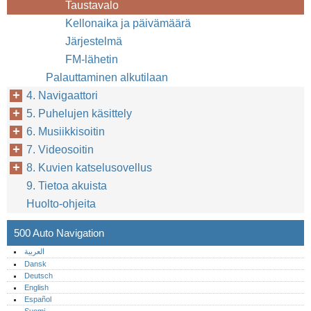
Taustavalo
Kellonaika ja päivämäärä
Järjestelmä
FM-lähetin
Palauttaminen alkutilaan
4. Navigaattori
5. Puhelujen käsittely
6. Musiikkisoitin
7. Videosoitin
8. Kuvien katselusovellus
9. Tietoa akuista
Huolto-ohjeita
500 Auto Navigation
العربية
Dansk
Deutsch
English
Español