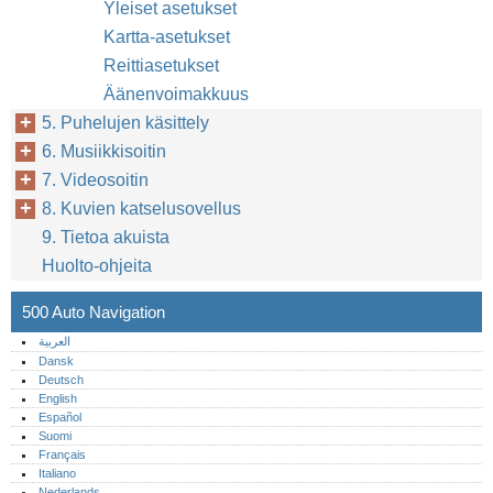
Yleiset asetukset
Kartta-asetukset
Reittiasetukset
Äänenvoimakkuus
5. Puhelujen käsittely
6. Musiikkisoitin
7. Videosoitin
8. Kuvien katselusovellus
9. Tietoa akuista
Huolto-ohjeita
500 Auto Navigation
العربية
Dansk
Deutsch
English
Español
Suomi
Français
Italiano
Nederlands