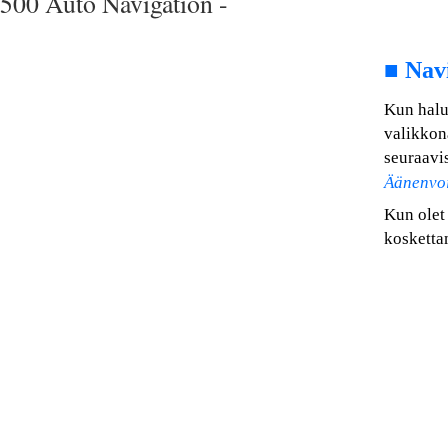
500 Auto Navigation -
■
Navi
Kun halua
valikkon
seuraavis
Äänenvo
Kun olet
kosketta