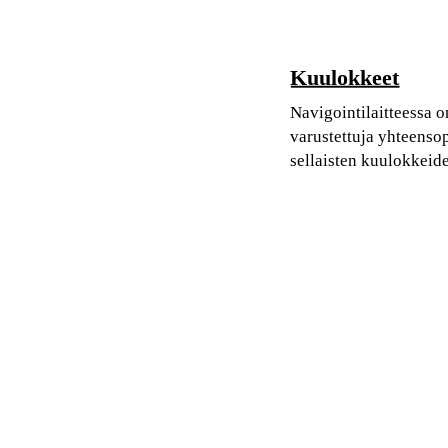
Kuulokkeet
Navigointilaitteessa o
varustettuja yhteensop
sellaisten kuulokkeid