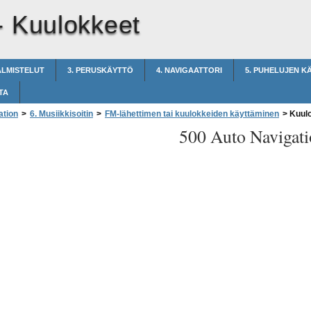
-
Kuulokkeet
ALMISTELUT
3. PERUSKÄYTTÖ
4. NAVIGAATTORI
5. PUHELUJEN K
TA
ation
>
6. Musiikkisoitin
>
FM-lähettimen tai kuulokkeiden käyttäminen
>
Kuulo
500 Auto Navigati