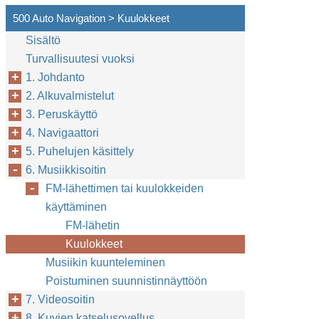
500 Auto Navigation > Kuulokkeet
Sisältö
Turvallisuutesi vuoksi
1. Johdanto
2. Alkuvalmistelut
3. Peruskäyttö
4. Navigaattori
5. Puhelujen käsittely
6. Musiikkisoitin
FM-lähettimen tai kuulokkeiden
käyttäminen
FM-lähetin
Kuulokkeet
Musiikin kuunteleminen
Poistuminen suunnistinnäyttöön
7. Videosoitin
8. Kuvien katselusovellus