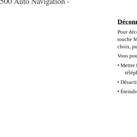
500 Auto Navigation -
Déconn
Pour déco
touche M
choix, pu
Vous pou
• Mettre
télép
• Désacti
• Éteindr