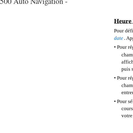
500 Auto Navigation -
Heure 
Pour défi
date
. Ap
• Pour ré
champ
affic
puis 
• Pour ré
champ
entre
• Pour sé
cours
votre