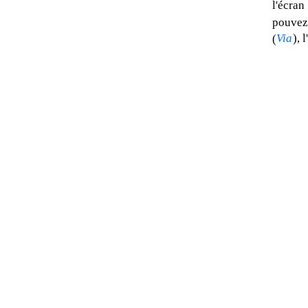
l'écran
pouvez 
Via
), 
(