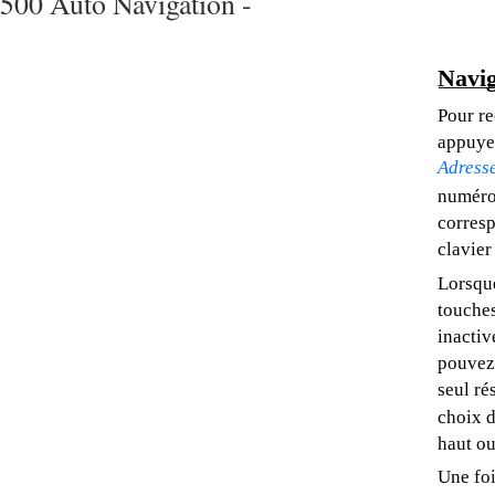
500 Auto Navigation -
Navig
Pour re
appuyez
Adress
numéro 
corresp
clavier
Lorsque
touches
inactiv
pouvez 
seul ré
choix d
haut ou
Une foi