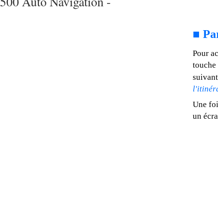
500 Auto Navigation -
■
Pa
Pour ac
touche
suivant
l'itinér
Une foi
un écra