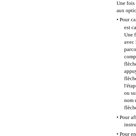
Une fois 
aux optio
• Pour ca
est c
Une f
avec 
parco
compl
flèch
appuy
flèch
l'éta
ou su
nom d
flèch
• Pour af
instr
• Pour en