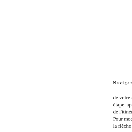
N a v i g a t
de votre
étape, ap
de l'itin
Pour modi
la flèche