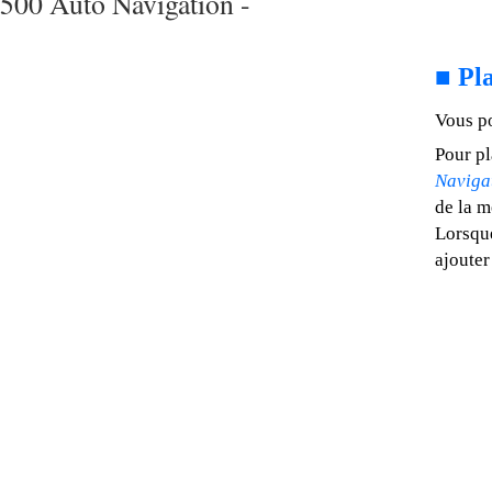
500 Auto Navigation -
■
Pla
Vous po
Pour pl
Naviga
de la m
Lorsqu
ajouter