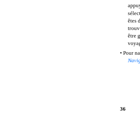
appu
sélec
êtes 
trouv
être 
voya
• Pour na
Navi
36