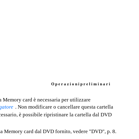
O p e r a z i o n i p r e l i m i n a r i
la Memory card è necessaria per utilizzare
gatore
. Non modificare o cancellare questa cartella
ssario, è possibile ripristinare la cartella dal DVD
ulla Memory card dal DVD fornito, vedere "DVD", p. 8.