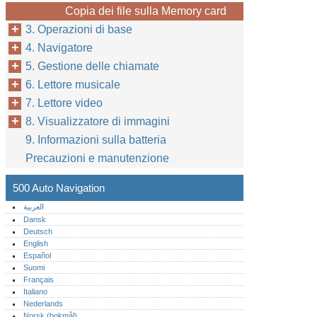
Copia dei file sulla Memory card
3. Operazioni di base
4. Navigatore
5. Gestione delle chiamate
6. Lettore musicale
7. Lettore video
8. Visualizzatore di immagini
9. Informazioni sulla batteria
Precauzioni e manutenzione
500 Auto Navigation
العربية
Dansk
Deutsch
English
Español
Suomi
Français
Italiano
Nederlands
Norsk (bokmål)‎