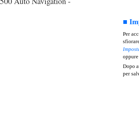
500 Auto Navigation -
■
Im
Per acc
sfiorar
Imposta
oppure
Dopo av
per sal