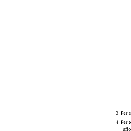
3. Per 
4. Per 
sfio