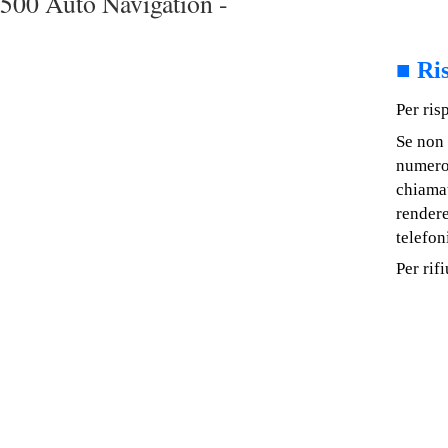
500 Auto Navigation -
■
Ris
Per ris
Se non 
numero
chiamat
rendere
telefon
Per rif