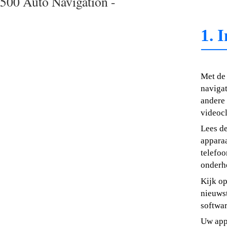
500 Auto Navigation -
1. 
Met de
navigat
andere 
videocl
Lees de
apparaa
telefoo
onderh
Kijk o
nieuwst
softwa
Uw appa