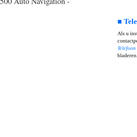
500 Auto Navigation -
■
Tele
Als u in
contactp
Telefoon
bladeren