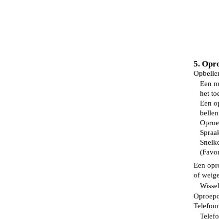
5. Oproep
Opbellen ..
Een n
het toet
Een o
bellen .
Oproepin
Spraakke
Snelk
(Favorie
Een opr
of weigeren
Wisselge
Oproepopti
Telefooni
Telefoo