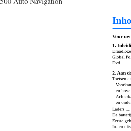
500 Auto Navigation -
Inh
Voor uw vei
1. Inleiding 
Draadloze 
Global Pos
Dvd ..........
2. Aan de sl
Toetsen en 
Voorkant
en bovenka
Achterka
en onderka
Laders .......
De batterij 
Eerste gebrui
In- en uit