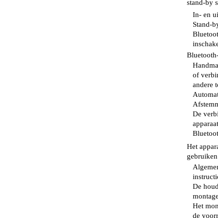
stand-by stan
In- en uit
Stand-by s
Bluetoot
inschakelen
Bluetooth-
Handmat
of verb
andere te
Automat
Afstemmi
De verb
apparaat v
Bluetoot
Het appara
gebruiken....
Algemen
instructies
De houd
montageh
Het mon
de voorru