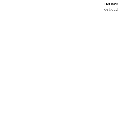
Het navi
de houder 