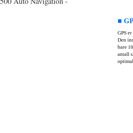
500 Auto Navigation -
■
GP
GPS er 
Den in
bare 10
antall 
optimal