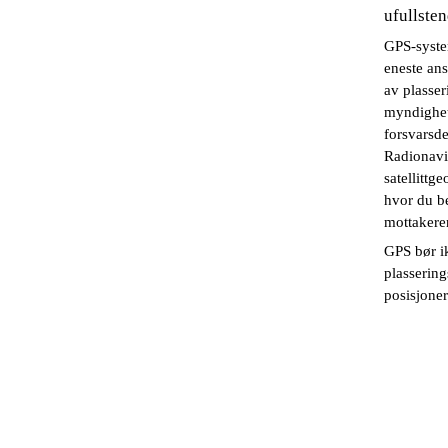
ufullste
GPS-syste
eneste an
av plasser
myndighet
forsvarsde
Radionavi
satellittg
hvor du b
mottakere
GPS bør ik
plassering
posisjoner