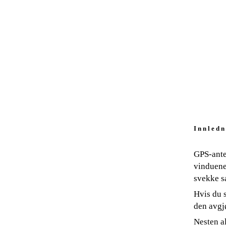
I n n l e d n
GPS-ante
vinduene
svekke sa
Hvis du s
den avgj
Nesten al