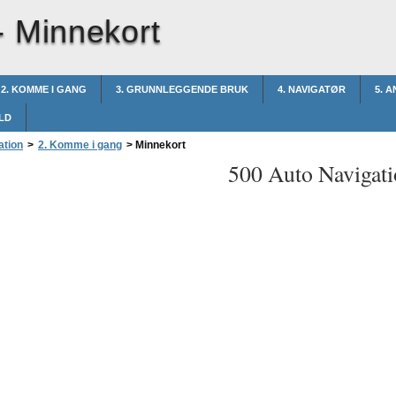
-
Minnekort
2. KOMME I GANG
3. GRUNNLEGGENDE BRUK
4. NAVIGATØR
5. 
LD
ation
>
2. Komme i gang
>
Minnekort
500 Auto Navigati