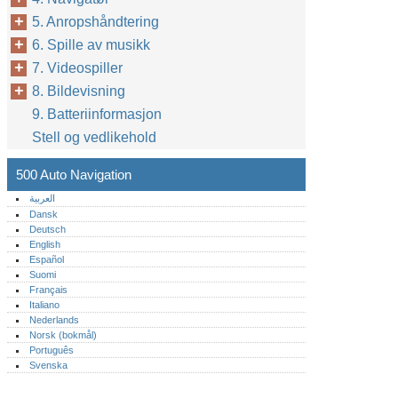
5. Anropshåndtering
6. Spille av musikk
7. Videospiller
8. Bildevisning
9. Batteriinformasjon
Stell og vedlikehold
500 Auto Navigation
العربية
Dansk
Deutsch
English
Español
Suomi
Français
Italiano
Nederlands
Norsk (bokmål)‎
Português‎
Svenska