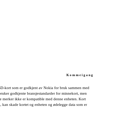
K o m m e i g a n g
SD-kort som er godkjent av Nokia for bruk sammen med
ruker godkjente bransjestandarder for minnekort, men
te merker ikke er kompatible med denne enheten. Kort
, kan skade kortet og enheten og ødelegge data som er