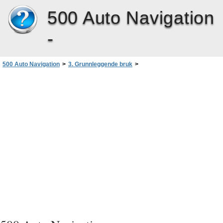
500 Auto Navigation
-
500 Auto Navigation
>
3. Grunnleggende bruk
>
Endre innstillinger for enheten
>
Klokkeslett og dato