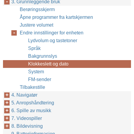
3. Grunnleggende bruk
Berøringsskjerm
Åpne programmer fra kartskjermen
Justere volumet
Endre innstillinger for enheten
Lydvolum og tastetoner
Språk
Bakgrunnslys
Klokkeslett og dato
System
FM-sender
Tilbakestille
4. Navigatør
5. Anropshåndtering
6. Spille av musikk
7. Videospiller
8. Bildevisning
9. Batteriinformasjon