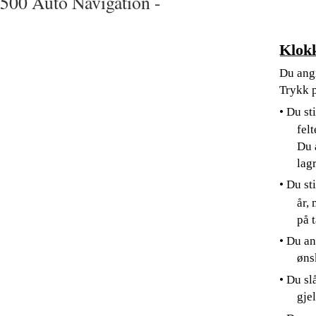
500 Auto Navigation -
Klokk
Du angi
Trykk 
• Du st
felt
Du 
lag
• Du st
år,
på 
• Du an
øns
• Du sl
gjel