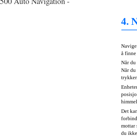
500 Auto Navigation -
4. 
Navige
å finne
Når du 
Når du
trykker
Enheten
posisjo
himmele
Det kan
forbind
mottar 
du ikke