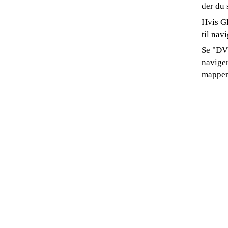
der du 
Hvis GP
til nav
Se "DV
naviger
mappen