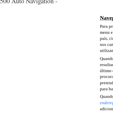
500 Auto Navigation -
Nave
Para pr
menu e
país, c
nos ca
utiliza
Quando 
resulta
último 
procura
pretend
para ba
Quando
endere
adicion