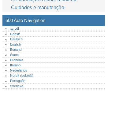
Cuidados e manutenção
500 Auto Navigation
العربية
Dansk
Deutsch
English
Español
Suomi
Français
Italiano
Nederlands
Norsk (bokmål)‎
Português‎
Svenska