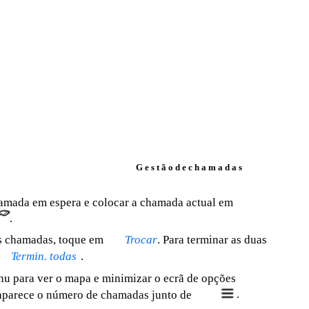
G e s t ã o d e c h a m a d a s
amada em espera e colocar a chamada actual em
.
as chamadas, toque em
Trocar
. Para terminar as duas
Termin. todas
.
nu para ver o mapa e minimizar o ecrã de opções
.
aparece o número de chamadas junto de