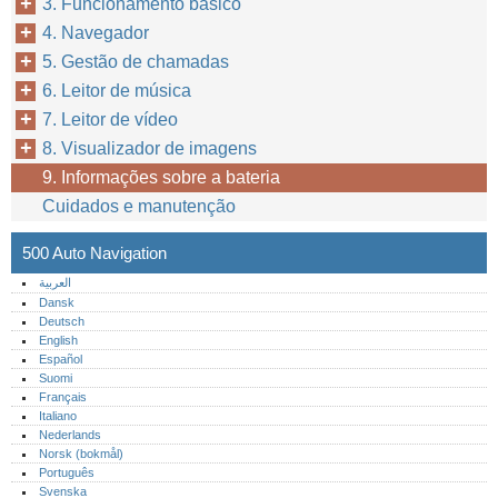
3. Funcionamento básico
4. Navegador
5. Gestão de chamadas
6. Leitor de música
7. Leitor de vídeo
8. Visualizador de imagens
9. Informações sobre a bateria
Cuidados e manutenção
500 Auto Navigation
العربية
Dansk
Deutsch
English
Español
Suomi
Français
Italiano
Nederlands
Norsk (bokmål)‎
Português‎
Svenska