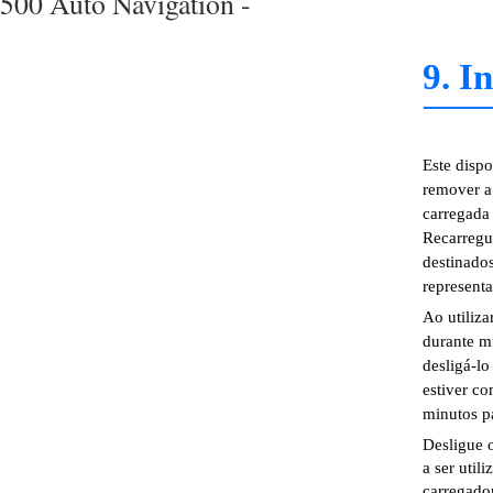
500 Auto Navigation -
9. I
Este dispo
remover a 
carregada 
Recarregu
destinados
representa
Ao utiliza
durante mu
desligá-lo
estiver c
minutos pa
Desligue o
a ser uti
carregador