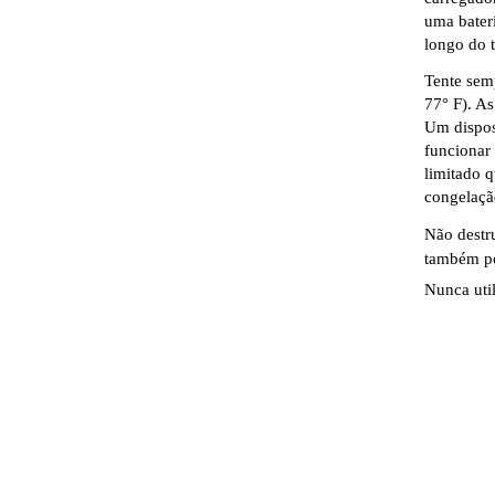
uma bater
longo do 
Tente sem
77° F). A
Um dispos
funcionar
limitado q
congelaçã
Não destr
também po
Nunca uti