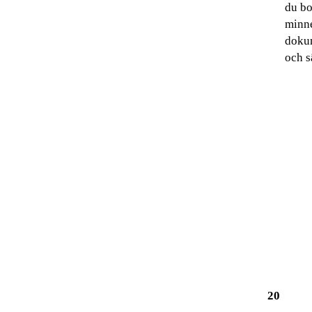
du bo
minne
dokum
och s
20