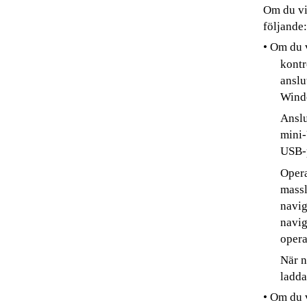
Om du vil
följande:
• Om du v
kontr
anslu
Wind
Anslu
mini-
USB-p
Opera
massl
navig
navig
opera
När n
ladda
• Om du v