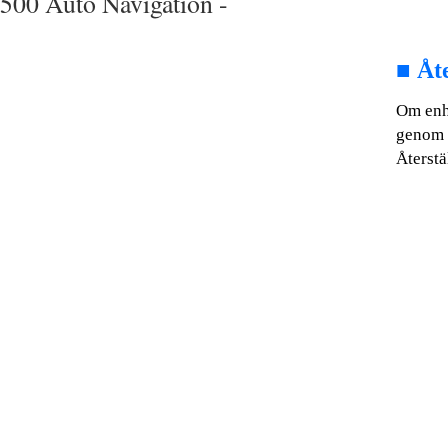
500 Auto Navigation -
■
Åte
Om enhe
genom a
Återstä