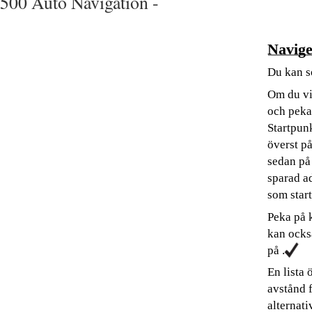
500 Auto Navigation -
Naviger
Du kan sö
Om du vi
och peka
Startpun
överst p
sedan på
sparad ad
som star
Peka på 
kan ocks
på .
En lista 
avstånd 
alternati