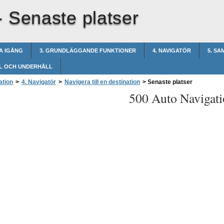
-
Senaste platser
A IGÅNG
3. GRUNDLÄGGANDE FUNKTIONER
4. NAVIGATÖR
5. S
L OCH UNDERHÅLL
ation
>
4. Navigatör
>
Navigera till en destination
>
Senaste platser
500 Auto Navigati