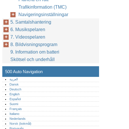
Trafikinformation (TMC)
Navigeringsinställningar
5. Samtalshantering
6. Musikspelaren
7. Videospelaren
8. Bildvisningsprogram
9. Information om batteri
Skötsel och underhåll
500 Auto Navigation
العربية
Dansk
Deutsch
English
Español
Suomi
Français
Italiano
Nederlands
Norsk (bokmål)‎
Português‎