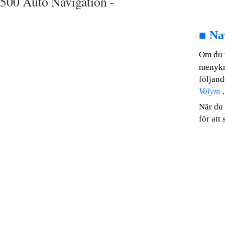
500 Auto Navigation -
■
Na
Om du 
menykn
följand
Volym
.
När du 
för att