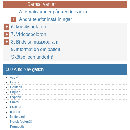
Samtal väntar
Alternativ under pågående samtal
Ändra telefoninställningar
6. Musikspelaren
7. Videospelaren
8. Bildvisningsprogram
9. Information om batteri
Skötsel och underhåll
500 Auto Navigation
العربية
Dansk
Deutsch
English
Español
Suomi
Français
Italiano
Nederlands
Norsk (bokmål)‎
Português‎