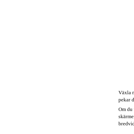
Växla 
pekar 
Om du 
skärmen
bredvid