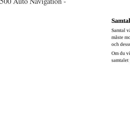
500 Auto Navigation -
Samtal
Samtal vä
måste mo
och dess
Om du vi
samtalet