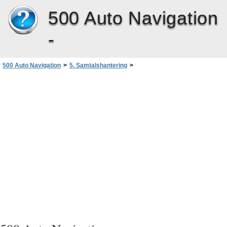
500 Auto Navigation
-
500 Auto Navigation
>
5. Samtalshantering
>
Svara på eller avvisa ett samtal
>
Samtal väntar