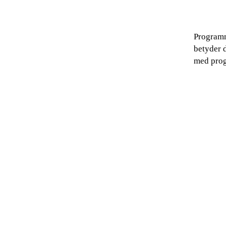
Programm
betyder d
med pro