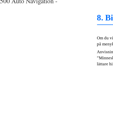
500 Auto Navigation -
8. B
Om du vil
på menyk
Anvisning
”Minnesko
lättare 